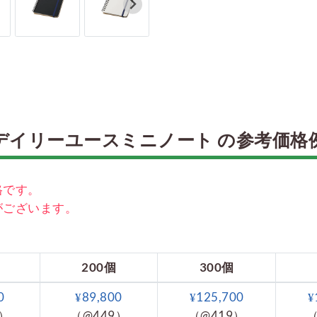
デイリーユースミニノート の参考価格
格です。
がございます。
200個
300個
0
¥89,800
¥125,700
¥
2）
（@449）
（@419）
（