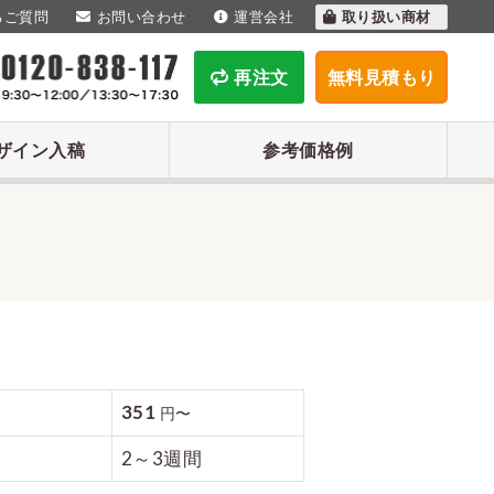
るご質問
お問い合わせ
運営会社
取り扱い商材
再注文
無料見積もり
ザイン入稿
参考価格例
351
円〜
2～3週間