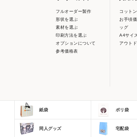
フルオーダー製作
コットン
形状を選ぶ
お手頃価
素材を選ぶ
ッグ
印刷方法を選ぶ
A4サイ
オプションについて
アウトド
参考価格表
紙袋
ポリ袋
同人グッズ
宅配袋