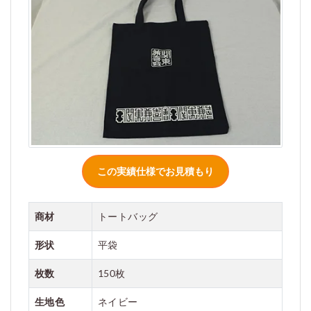
ご利用案内
お見積もり
商材
トートバッグ
形状
平袋
枚数
150枚
生地色
ネイビー