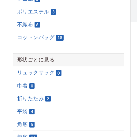
ポリエステル
3
不織布
6
コットンバッグ
18
形状ごとに見る
リュックサック
0
巾着
0
折りたたみ
2
平袋
4
角底
5