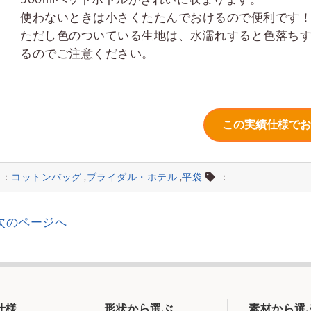
使わないときは小さくたたんでおけるので便利です
ただし色のついている生地は、水濡れすると色落ち
るのでご注意ください。
：
コットンバッグ
,
ブライダル・ホテル
,
平袋
：
 次のページへ
仕様
形状から選ぶ
素材から選