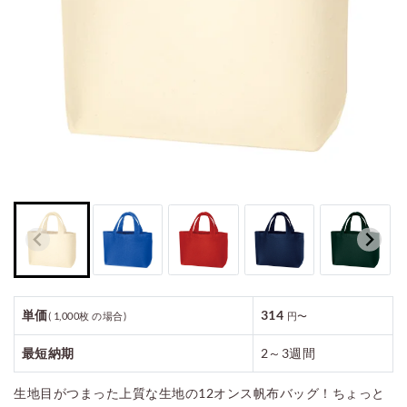
ご利用案内
お見積もり
細かい線ほど再現が難しく、シンプルなデザインが得意です。
単価
314
( 1,000枚 の場合)
円〜
最短納期
2～3週間
生地目がつまった上質な生地の12オンス帆布バッグ！ちょっと