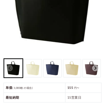
ご利用案内
お見積もり
単価
155
( 1,000枚 の場合)
円〜
最短納期
15営業日