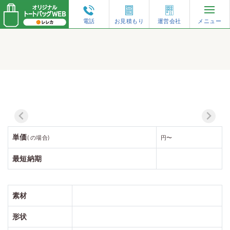
電話
お見積もり
運営会社
メニュー
再注文・増刷
トートバッグのオーダーガイド
人気の仕様から選ぶ
単価
形状から選ぶ
( の場合)
円〜
最短納期
素材から選ぶ
素材
特集コンテンツ
形状