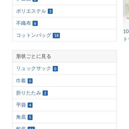
ポリエステル
3
不織布
6
1
コットンバッグ
18
ト
形状ごとに見る
リュックサック
0
巾着
0
折りたたみ
2
平袋
4
角底
5