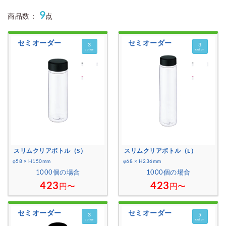
ご利用案内
9
商品数：
点
お見積もり
セミオーダー
セミオーダー
3
3
color
color
スリムクリアボトル（S）
スリムクリアボトル（L）
φ58 × H150mm
φ68 × H236mm
1000個の場合
1000個の場合
423
423
円〜
円〜
セミオーダー
セミオーダー
3
5
color
color