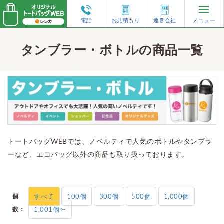
電話
お見積もり
運営会社
メニュー
再注文・増刷
タンブラー・ボトルの商品一覧
トートバッグのオーダーガイド
人気の仕様から選ぶ
形状から選ぶ
トートバッグWEBでは、ノベルティで人気のボトルやタンブラ
ーなど、エコバッグ以外の商品も取り扱っております。
素材から選ぶ
特集コンテンツ
個
すべて
100個
300個
500個
1,000個
数：
1,001個〜